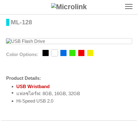
To
ML-128
Color Options:
Product Details:
USB Wristband
แฟลชไดร์ฟ: 8GB, 16GB, 32GB
Hi-Speed USB 2.0